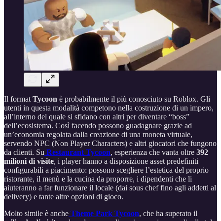
Il format
Tycoon
è probabilmente il più conosciuto su Roblox. Gli
utenti in questa modalità competono nella costruzione di un impero,
all’interno del quale si sfidano con altri per diventare “boss”
dell’ecosistema. Così facendo possono guadagnare grazie ad
un’economia regolata dalla creazione di una moneta virtuale,
servendo NPC (Non Player Characters) e altri giocatori che fungono
da clienti. Su
Restaurant Tycoon
, esperienza che vanta oltre
392
milioni di visite
, i player hanno a disposizione asset predefiniti
configurabili a piacimento: possono scegliere l’estetica del proprio
ristorante, il menù e la cucina da proporre, i dipendenti che li
aiuteranno a far funzionare il locale (dai sous chef fino agli addetti al
delivery) e tante altre opzioni di gioco.
Molto simile è anche
Theme Park Tycoon
, che ha superato il