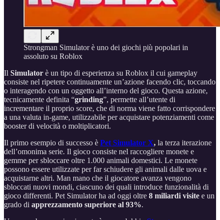
Strongman Simulator è uno dei giochi più popolari in
assoluto su Roblox
Il
Simulator
è un tipo di esperienza su Roblox il cui gameplay
consiste nel ripetere continuamente un’azione facendo clic, toccando
o interagendo con un oggetto all’interno del gioco. Questa azione,
tecnicamente definita “
grinding
”, permette all’utente di
incrementare il proprio score, che di norma viene fatto corrispondere
a una valuta in-game, utilizzabile per acquistare potenziamenti come
booster di velocità o moltiplicatori.
Il primo esempio di successo è
Pet Simulator X
,
la terza iterazione
dell’omonima serie. Il gioco consiste nel raccogliere monete e
gemme per sbloccare oltre 1.000 animali domestici. Le monete
possono essere utilizzate per far schiudere gli animali dalle uova e
acquistarne altri. Man mano che il giocatore avanza vengono
sbloccati nuovi mondi, ciascuno dei quali introduce funzionalità di
gioco differenti. Pet Simulator ha ad oggi oltre
8 miliardi visite
e un
grado di
apprezzamento superiore al 93%
.