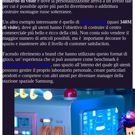
miliardo di visite
e dove la personalizzazione arriva a un livello tale
per cui è possibile aprire più parchi divertimento o addirittura
costruire montagne russe sotterranee.
Un altro esempio interessante è quello di
Mall Tycoon
(quasi
340M
di visite
), dove gli utenti hanno l’obiettivo di costruire il centro
commerciale più bello e ricco della città. Non conta solo vendere il
maggior numero di articoli possibili, ma è importante decorare lo
spazio e mantenere alto il livello di customer satisfaction.
Facendo riferimento a brand che hanno utilizzato questo format di
gioco, un’ esperienza che si può assumere come benchmark è
Samsung Space Tycoon
, uno spazio all’interno del quale gli utenti
possono gestire il proprio laboratorio personale, creare particolari
prodotti e competere con altri utenti per diventare manager della
stazione spaziale Samsung.