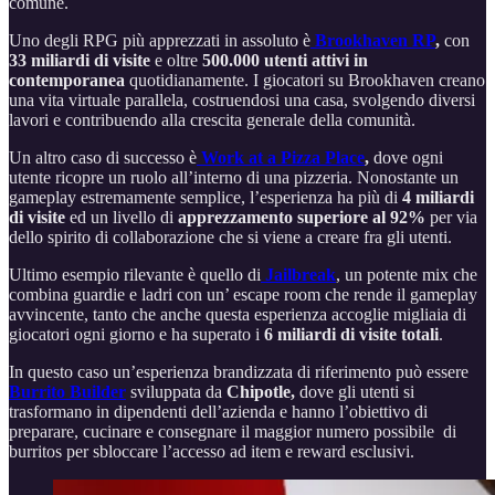
comune.
Uno degli RPG più apprezzati in assoluto è
Brookhaven RP
,
con
33 miliardi di visite
e oltre
500.000 utenti attivi in
contemporanea
quotidianamente. I giocatori su Brookhaven creano
una vita virtuale parallela, costruendosi una casa, svolgendo diversi
lavori e contribuendo alla crescita generale della comunità.
Un altro caso di successo è
Work at a Pizza Place
,
dove ogni
utente ricopre un ruolo all’interno di una pizzeria. Nonostante un
gameplay estremamente semplice, l’esperienza ha più di
4 miliardi
di visite
ed un livello di
apprezzamento superiore al 92%
per via
dello spirito di collaborazione che si viene a creare fra gli utenti.
Ultimo esempio rilevante è quello di
Jailbreak
, un potente mix che
combina guardie e ladri con un’ escape room che rende il gameplay
avvincente, tanto che anche questa esperienza accoglie migliaia di
giocatori ogni giorno e ha superato i
6 miliardi di visite totali
.
In questo caso un’esperienza brandizzata di riferimento può essere
Burrito Builder
sviluppata da
Chipotle,
dove gli utenti si
trasformano in dipendenti dell’azienda e hanno l’obiettivo di
preparare, cucinare e consegnare il maggior numero possibile di
burritos per sbloccare l’accesso ad item e reward esclusivi.