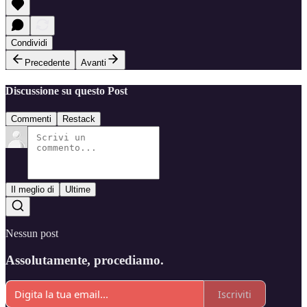
Condividi
Precedente
Avanti
Discussione su questo Post
Commenti
Restack
Il meglio di
Ultime
Nessun post
Assolutamente, procediamo.
Iscriviti