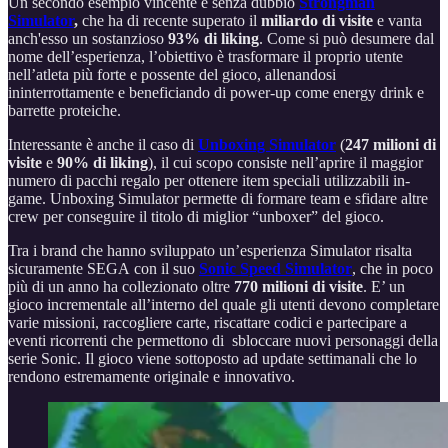
Un secondo esempio vincente è senza dubbio
Strongman
Simulator
,
che ha di recente superato il
miliardo di visite
e vanta
anch'esso un sostanzioso
93% di liking
. Come si può desumere dal
nome dell’esperienza, l’obiettivo è trasformare il proprio utente
nell’atleta più forte e possente del gioco, allenandosi
ininterrottamente e beneficiando di power-up come energy drink e
barrette proteiche.
Interessante è anche il caso di
Unboxing Simulator
(
247 milioni di
visite
e
90% di liking
), il cui scopo consiste nell’aprire il maggior
numero di pacchi regalo per ottenere item speciali utilizzabili in-
game. Unboxing Simulator permette di formare team e sfidare altre
crew per conseguire il titolo di miglior “unboxer” del gioco.
Tra i brand che hanno sviluppato un’esperienza Simulator risalta
sicuramente SEGA
con il suo
Sonic Speed Simulator
, che in poco
più di un anno ha collezionato oltre
770 milioni di visite
. E’ un
gioco incrementale all’interno del quale gli utenti devono completare
varie missioni, raccogliere carte, riscattare codici e partecipare a
eventi ricorrenti che permettono di sbloccare nuovi personaggi della
serie Sonic. Il gioco viene sottoposto ad update settimanali che lo
rendono estremamente originale e innovativo.